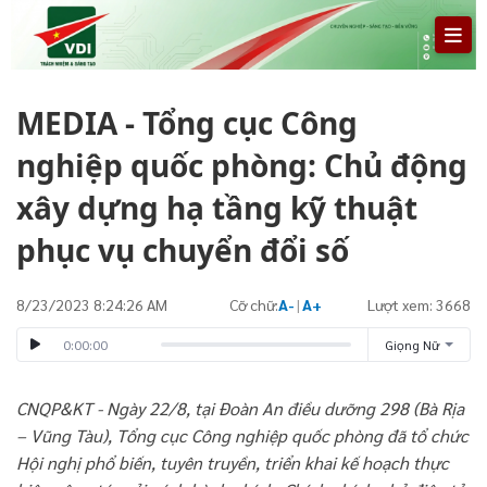
MEDIA - Tổng cục Công
nghiệp quốc phòng: Chủ động
xây dựng hạ tầng kỹ thuật
phục vụ chuyển đổi số
8/23/2023 8:24:26 AM
Cỡ chữ:
A-
|
A+
Lượt xem: 3668
0:00:00
Giọng Nữ
CNQP&KT - Ngày 22/8, tại Đoàn An điều dưỡng 298 (Bà Rịa
– Vũng Tàu), Tổng cục Công nghiệp quốc phòng đã tổ chức
Hội nghị phổ biến, tuyên truyền, triển khai kế hoạch thực