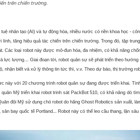
iến trên chiến trường.
 tuệ nhân tạo (AI) và tự động hóa, nhiều nước có nền khoa học - côn
lính, tăng hiệu quả tác chiến trên chiến trường. Trong đó, tập trung p
huật. Các loại robot này được mô-đun hóa, đa nhiệm, có khả năng chố
 lực lượng… Giai đoạn tới, robot quân sự sẽ phát triển theo hướng đ
ộ, nhận biết và xử lý thông tin tức thì, v.v. Theo dự báo, thị trường 
 vực này với 20 chương trình robot quân sự đang được triển khai. T
quân Mỹ triển khai robot trinh sát PackBot 510, có khả năng dò tìm 
 Quân đội Mỹ sử dụng chó robot do hãng Ghost Robotics sản xuất, làm
 sân bay quốc tế Portland... Robot này có thể leo cầu thang, lặn s