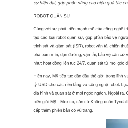
sự hiện đại, góp phần nâng cao hiệu quả tác ch
ROBOT QUÂN SỰ
Cùng với sự phát triển mạnh mẽ của công nghệ trí
tạo các loại robot quân sự, góp phần bảo vệ người 
trinh sát và giám sát (ISR), robot vận tải chiến t
phá bom mìn, dọn đường, vận tải, bảo vệ căn cứ và
như: hoạt động liên tục 24/7, quan sát từ mọi góc đ
Hiện nay, Mỹ tiếp tục dẫn đầu thế giới trong lĩnh
tỷ USD cho các nền tảng và công nghệ robot. Lục 
địa hình và quan sát ở mọi ngóc ngách. Ngoài ra,
biên giới Mỹ - Mexico, căn cứ Không quân Tyndall,
cấp thêm phiên bản có vũ trang.