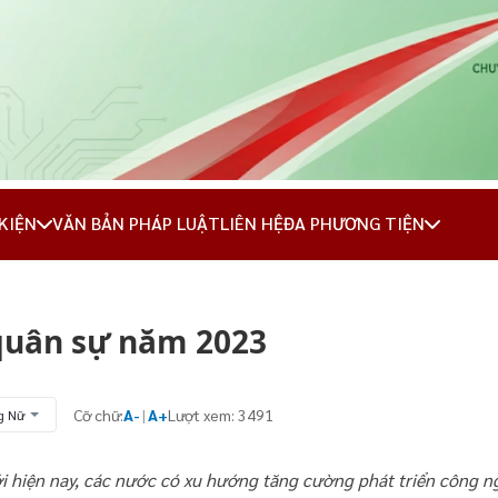
 KIỆN
VĂN BẢN PHÁP LUẬT
LIÊN HỆ
ĐA PHƯƠNG TIỆN
quân sự năm 2023
Cỡ chữ:
A-
|
A+
Lượt xem: 3491
g Nữ
iện nay, các nước có xu hướng tăng cường phát triển công nghệ 